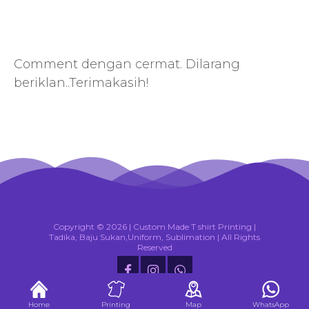
Comment dengan cermat. Dilarang
beriklan..Terimakasih!
Copyright ©
2026 |
Custom Made T shirt Printing |
Tadika, Baju Sukan,Uniform, Sublimation
| All Rights
Reserved
Home
Printing
Map
WhatsApp